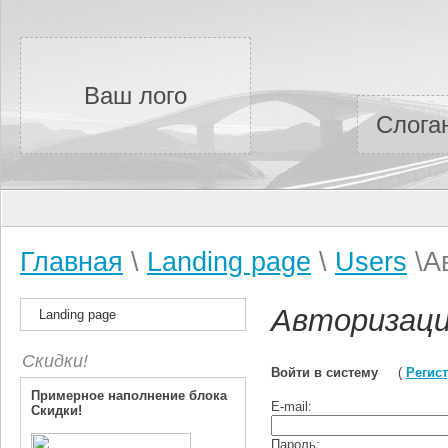
Ваш лого
Слога
Главная
\
Landing page
\
Users
\А
Авторизац
Landing page
Скидки!
Войти в систему
(
Регист
Примерное наполнение блока
E-mail:
Скидки!
Пароль: